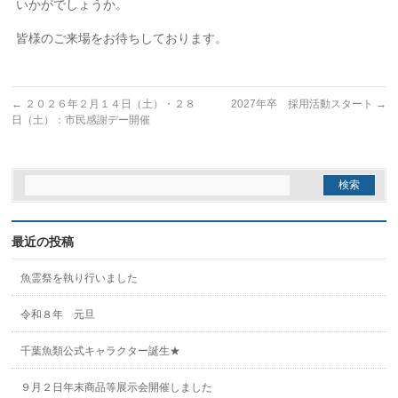
いかがでしょうか。
皆様のご来場をお待ちしております。
←
２０２６年２月１４日（土）・２８
2027年卒 採用活動スタート
→
日（土）：市民感謝デー開催
最近の投稿
魚霊祭を執り行いました
令和８年 元旦
千葉魚類公式キャラクター誕生★
９月２日年末商品等展示会開催しました