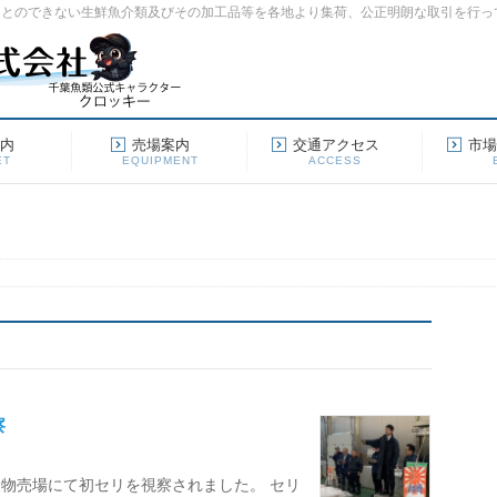
ことのできない生鮮魚介類及びその加工品等を各地より集荷、公正明朗な取引を行っ
案内
売場案内
交通アクセス
市
ET
EQUIPMENT
ACCESS
察
物売場にて初セリを視察されました。 セリ