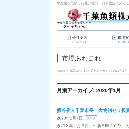
水産物を取扱う荷受け機関、日常生活に欠く
会社案内
市場
PROFILE
MARK
市場あれこれ
HOME
»
市場あれこれ
»
月別アーカイブ: 2020年1月
月別アーカイブ: 2020年1月
熊谷俊人千葉市長 大物初セリ視
2020年1月7日
ブログ
令和２年１月５日、午前５時３０分、大