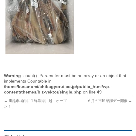
Warning
: count(): Parameter must be an array or an object that
implements Countable in
/home/kusanomi/chibagyorui.co.jp/public_html/wp-
content/themes/biz-vektor/single.php
on line
49
←
川越市場内に生鮮漁港川越 オープ
６月の市民感謝デー開催
→
ン！！