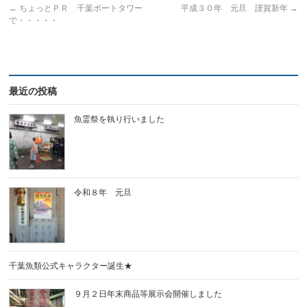
←
ちょっとＰＲ 千葉ポートタワー
平成３０年 元旦 謹賀新年
→
で・・・・・
最近の投稿
魚霊祭を執り行いました
令和８年 元旦
千葉魚類公式キャラクター誕生★
９月２日年末商品等展示会開催しました