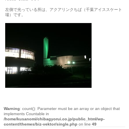
左側で光っている所は、アクアリンクちば（千葉アイススケート
場）です。
Warning
: count(): Parameter must be an array or an object that
implements Countable in
/home/kusanomi/chibagyorui.co.jp/public_html/wp-
content/themes/biz-vektor/single.php
on line
49