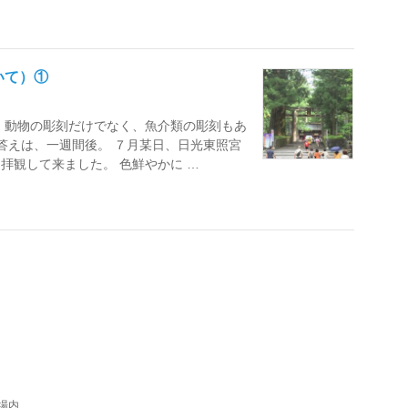
いて）①
、動物の彫刻だけでなく、魚介類の彫刻もあ
 答えは、一週間後。 ７月某日、日光東照宮
拝観して来ました。 色鮮やかに …
市場内