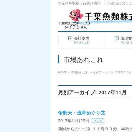
水産物を取扱う荷受け機関、日常生活に欠く
会社案内
市場
PROFILE
MARK
市場あれこれ
HOME
»
市場あれこれ
»
月別アーカイブ: 2017年11月
月別アーカイブ: 2017年11月
帝釈天・浅草めぐり②
2017年11月25日
ブログ
前回からのつづき １１時００分、早め