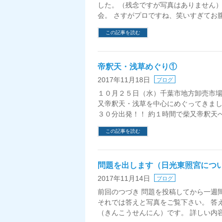
した。（残念ですが写真はありません）
会。 さすがプロですね、笑いすぎてお腹
この記事を読む
帝釈天・浅草めぐり①
2017年11月18日
ブログ
１０月２５日（水）千葉市地方卸売市場
又帝釈天・浅草を中心にめぐってきまし
３０分出発！！ 約１時間で柴又帝釈天へ
この記事を読む
問題を出します（日光東照宮につ
2017年11月14日
ブログ
前回のつづき 問題を投稿してから一週
それでは答えと写真をご覧下さい。 答
（きんこうせんにん）です。 詳しい内