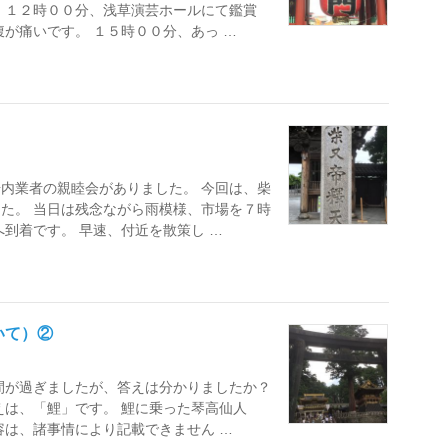
 １２時００分、浅草演芸ホールにて鑑賞
が痛いです。 １５時００分、あっ …
内業者の親睦会がありました。 今回は、柴
た。 当日は残念ながら雨模様、市場を７時
到着です。 早速、付近を散策し …
いて）②
間が過ぎましたが、答えは分かりましたか？
えは、「鯉」です。 鯉に乗った琴高仙人
容は、諸事情により記載できません …