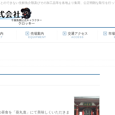
ことのできない生鮮魚介類及びその加工品等を各地より集荷、公正明朗な取引を行っ
案内
売場案内
交通アクセス
市
ET
EQUIPMENT
ACCESS
の昼食を「葵丸進」にて美味しくいただきま